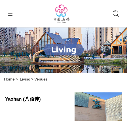
Home
>
Living
>
Venues
Yaohan (八佰伴)